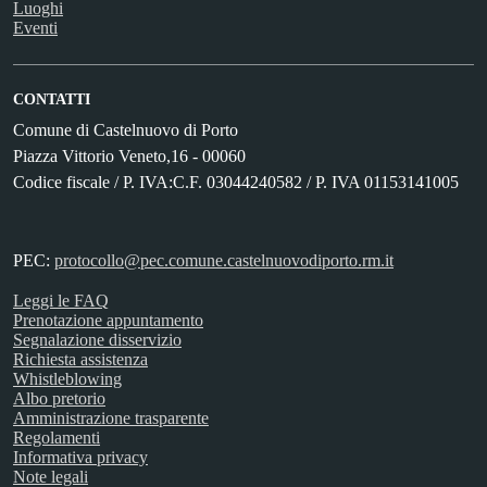
Luoghi
Eventi
CONTATTI
Comune di Castelnuovo di Porto
Piazza Vittorio Veneto,16 - 00060
Codice fiscale / P. IVA:C.F. 03044240582 / P. IVA 01153141005
PEC:
protocollo@pec.comune.castelnuovodiporto.rm.it
Leggi le FAQ
Prenotazione appuntamento
Segnalazione disservizio
Richiesta assistenza
Whistleblowing
Albo pretorio
Amministrazione trasparente
Regolamenti
Informativa privacy
Note legali