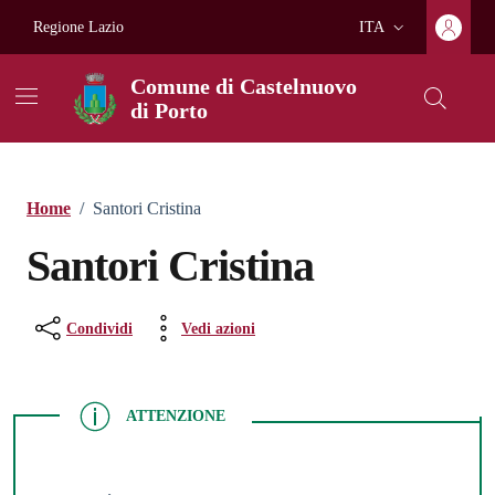
Vai ai contenuti
Vai al footer
Regione Lazio
ITA
Lingua attiva:
Comune di Castelnuovo
di Porto
Home
/
Santori Cristina
Santori Cristina
Condividi
Vedi azioni
ATTENZIONE
ATTENZIONE