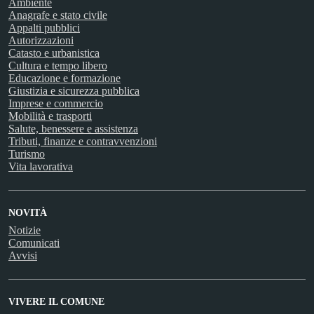
Ambiente
Anagrafe e stato civile
Appalti pubblici
Autorizzazioni
Catasto e urbanistica
Cultura e tempo libero
Educazione e formazione
Giustizia e sicurezza pubblica
Imprese e commercio
Mobilità e trasporti
Salute, benessere e assistenza
Tributi, finanze e contravvenzioni
Turismo
Vita lavorativa
NOVITÀ
Notizie
Comunicati
Avvisi
VIVERE IL COMUNE