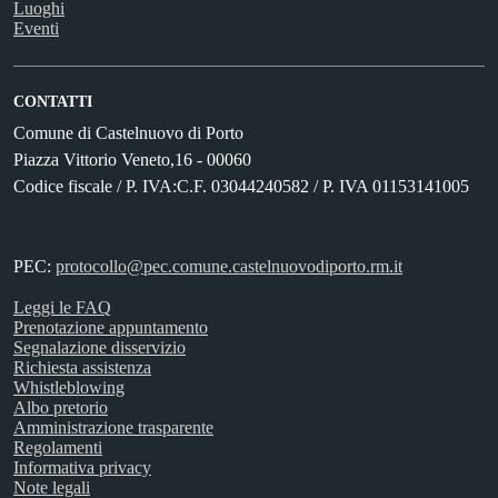
Luoghi
Eventi
CONTATTI
Comune di Castelnuovo di Porto
Piazza Vittorio Veneto,16 - 00060
Codice fiscale / P. IVA:C.F. 03044240582 / P. IVA 01153141005
PEC:
protocollo@pec.comune.castelnuovodiporto.rm.it
Leggi le FAQ
Prenotazione appuntamento
Segnalazione disservizio
Richiesta assistenza
Whistleblowing
Albo pretorio
Amministrazione trasparente
Regolamenti
Informativa privacy
Note legali