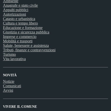
Ambiente
Anagrafe e stato civile
Appalti pubblici
Autorizzazioni
Catasto e urbanistica
Cultura e tempo libero
Educazione e formazione
Giustizia e sicurezza pubblica
Imprese e commercio
Mobilità e trasporti
Salute, benessere e assistenza
Tributi, finanze e contravvenzioni
Turismo
Vita lavorativa
NOVITÀ
Notizie
Comunicati
Avvisi
VIVERE IL COMUNE