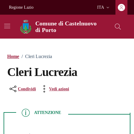
Vai ai contenuti
Vai al footer
Regione Lazio
ITA
Lingua attiva:
Comune di Castelnuovo
di Porto
Home
/
Cleri Lucrezia
Cleri Lucrezia
Condividi
Vedi azioni
ATTENZIONE
ATTENZIONE