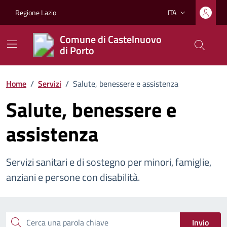
Vai ai contenuti
Vai al footer
Regione Lazio
ITA
Lingua attiva:
Comune di Castelnuovo
di Porto
Home
/
Servizi
/
Salute, benessere e assistenza
Salute, benessere e
assistenza
Servizi sanitari e di sostegno per minori, famiglie,
anziani e persone con disabilità.
Esplora tutti i servizi
Cerca una parola chiave
Invio