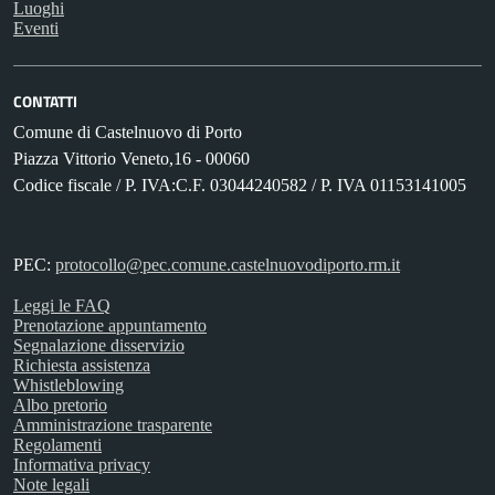
Luoghi
Eventi
CONTATTI
Comune di Castelnuovo di Porto
Piazza Vittorio Veneto,16 - 00060
Codice fiscale / P. IVA:C.F. 03044240582 / P. IVA 01153141005
PEC:
protocollo@pec.comune.castelnuovodiporto.rm.it
Leggi le FAQ
Prenotazione appuntamento
Segnalazione disservizio
Richiesta assistenza
Whistleblowing
Albo pretorio
Amministrazione trasparente
Regolamenti
Informativa privacy
Note legali