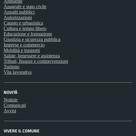
Ambiente
Anagrafe e stato civile
Appalti pubblici
Autorizzazioni
Catasto e urbanistica
Cultura e tempo libero
Educazione e formazione
Giustizia e sicurezza pubblica
Imprese e commercio
Mobilità e trasporti
Salute, benessere e assistenza
Tributi, finanze e contravvenzioni
Turismo
Vita lavorativa
NOVITÀ
Notizie
Comunicati
Avvisi
VIVERE IL COMUNE