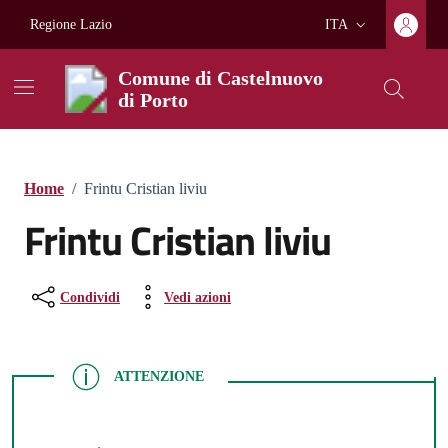
Vai ai contenuti
Vai al footer
Regione Lazio
ITA
Lingua attiva:
Comune di Castelnuovo
di Porto
Home
/
Frintu Cristian liviu
Frintu Cristian liviu
Condividi
Vedi azioni
ATTENZIONE
ATTENZIONE