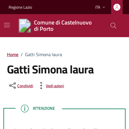
Vai ai contenuti
Vai al footer
Regione Lazio
ITA
Lingua attiva:
Comune di Castelnuovo
di Porto
Home
/
Gatti Simona laura
Gatti Simona laura
Condividi
Vedi azioni
ATTENZIONE
ATTENZIONE