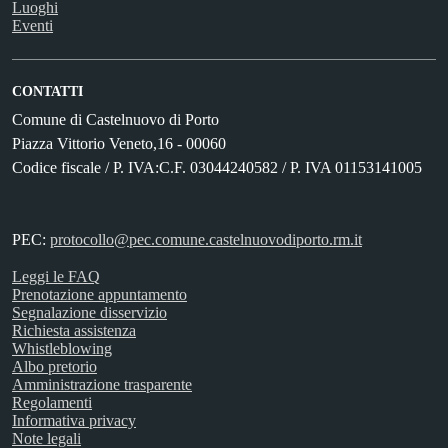
Luoghi
Eventi
CONTATTI
Comune di Castelnuovo di Porto
Piazza Vittorio Veneto,16 - 00060
Codice fiscale / P. IVA:C.F. 03044240582 / P. IVA 01153141005
PEC:
protocollo@pec.comune.castelnuovodiporto.rm.it
Leggi le FAQ
Prenotazione appuntamento
Segnalazione disservizio
Richiesta assistenza
Whistleblowing
Albo pretorio
Amministrazione trasparente
Regolamenti
Informativa privacy
Note legali