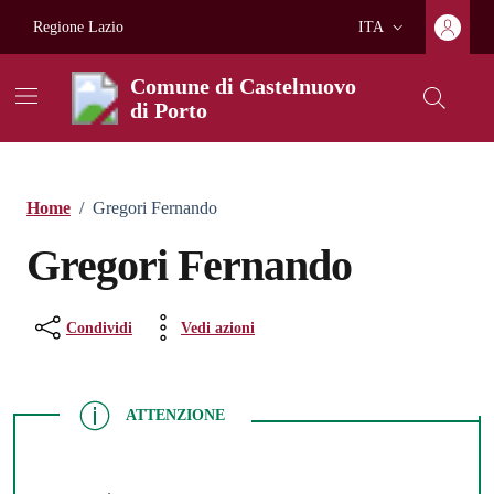
Vai ai contenuti
Vai al footer
Regione Lazio
ITA
Lingua attiva:
Comune di Castelnuovo
di Porto
Home
/
Gregori Fernando
Gregori Fernando
Condividi
Vedi azioni
ATTENZIONE
ATTENZIONE