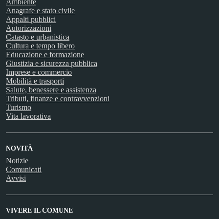
Ambiente
Anagrafe e stato civile
Appalti pubblici
Autorizzazioni
Catasto e urbanistica
Cultura e tempo libero
Educazione e formazione
Giustizia e sicurezza pubblica
Imprese e commercio
Mobilità e trasporti
Salute, benessere e assistenza
Tributi, finanze e contravvenzioni
Turismo
Vita lavorativa
NOVITÀ
Notizie
Comunicati
Avvisi
VIVERE IL COMUNE