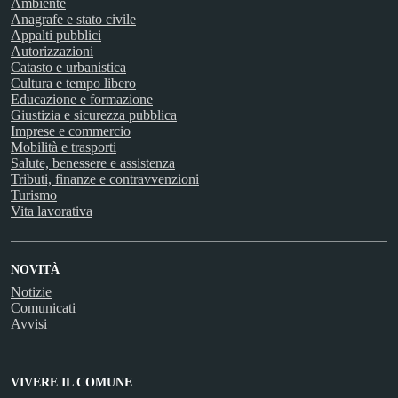
Ambiente
Anagrafe e stato civile
Appalti pubblici
Autorizzazioni
Catasto e urbanistica
Cultura e tempo libero
Educazione e formazione
Giustizia e sicurezza pubblica
Imprese e commercio
Mobilità e trasporti
Salute, benessere e assistenza
Tributi, finanze e contravvenzioni
Turismo
Vita lavorativa
NOVITÀ
Notizie
Comunicati
Avvisi
VIVERE IL COMUNE