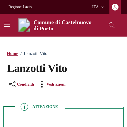
Vai ai contenuti
Vai al footer
Regione Lazio
ITA
Lingua attiva:
Comune di Castelnuovo
di Porto
Home
/
Lanzotti Vito
Lanzotti Vito
Condividi
Vedi azioni
ATTENZIONE
ATTENZIONE