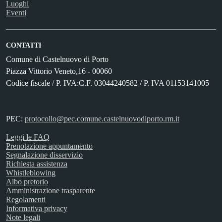
Luoghi
Eventi
CONTATTI
Comune di Castelnuovo di Porto
Piazza Vittorio Veneto,16 - 00060
Codice fiscale / P. IVA:C.F. 03044240582 / P. IVA 01153141005
PEC:
protocollo@pec.comune.castelnuovodiporto.rm.it
Leggi le FAQ
Prenotazione appuntamento
Segnalazione disservizio
Richiesta assistenza
Whistleblowing
Albo pretorio
Amministrazione trasparente
Regolamenti
Informativa privacy
Note legali