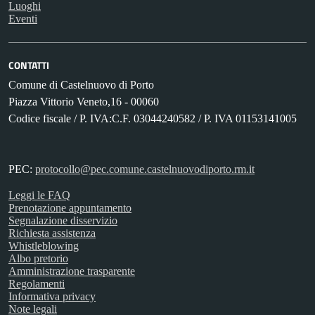
Luoghi
Eventi
CONTATTI
Comune di Castelnuovo di Porto
Piazza Vittorio Veneto,16 - 00060
Codice fiscale / P. IVA:C.F. 03044240582 / P. IVA 01153141005
PEC:
protocollo@pec.comune.castelnuovodiporto.rm.it
Leggi le FAQ
Prenotazione appuntamento
Segnalazione disservizio
Richiesta assistenza
Whistleblowing
Albo pretorio
Amministrazione trasparente
Regolamenti
Informativa privacy
Note legali