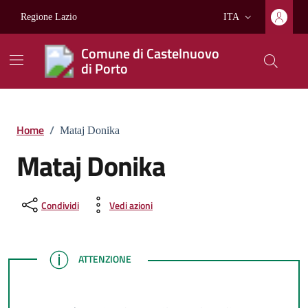
Vai ai contenuti
Vai al footer
Regione Lazio
ITA
Lingua attiva:
Comune di Castelnuovo
di Porto
Home
/
Mataj Donika
Mataj Donika
Condividi
Vedi azioni
ATTENZIONE
ATTENZIONE