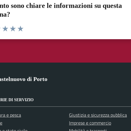
to sono chiare le informazioni su questa
ina?
1 stelle su 5
uta 2 stelle su 5
Valuta 3 stelle su 5
Valuta 4 stelle su 5
Valuta 5 stelle su 5
stelnuovo di Porto
IE DI SERVIZIO
ura e pesca
Giustizia e sicurezza pubblica
e
Imprese e commercio
 e stato civile
Mobilità e trasporti