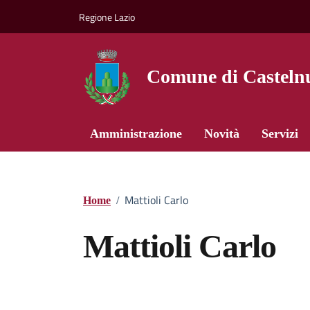
Vai ai contenuti
Vai al footer
Regione Lazio
Comune di Castelnu
Amministrazione
Novità
Servizi
Mattioli Carlo
Home
/
Mattioli Carlo