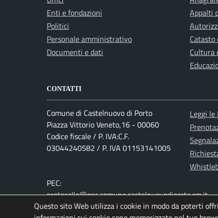
Enti e fondazioni
Appalti 
Politici
Autorizz
Personale amministrativo
Catasto 
Documenti e dati
Cultura 
Educazi
CONTATTI
Comune di Castelnuovo di Porto
Leggi le
Piazza Vittorio Veneto,16 - 00060
Prenota
Codice fiscale / P. IVA:C.F.
Segnalaz
03044240582 / P. IVA 01153141005
Richiest
Whistle
PEC:
protocollo@pec.comune.castelnuovodiporto.rm.it
Questo sito Web utilizza i cookie in modo da poterti offr
informazioni sui cookie sono memorizzate nel tuo brows