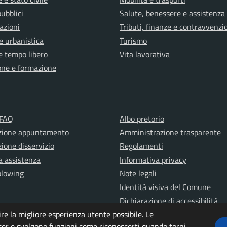
pubblici
Salute, benessere e assistenza
azioni
Tributi, finanze e contravvenzi
e urbanistica
Turismo
e tempo libero
Vita lavorativa
one e formazione
 FAQ
Albo pretorio
zione appuntamento
Amministrazione trasparente
ione disservizio
Regolamenti
a assistenza
Informativa privacy
blowing
Note legali
Identità visiva del Comune
Dichiarazione di accessibilità
ire la migliore esperienza utente possibile. Le
er e svolgono funzioni come riconoscerti quando torni