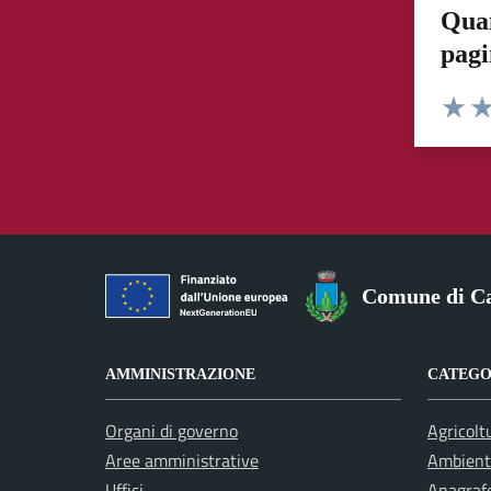
Quan
pag
Valuta 
Val
Comune di Ca
AMMINISTRAZIONE
CATEGOR
Organi di governo
Agricolt
Aree amministrative
Ambient
Uffici
Anagrafe