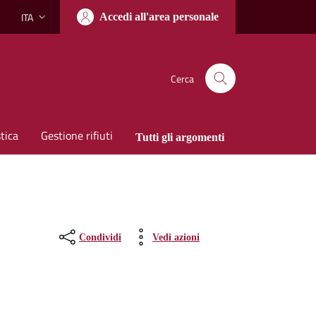
ITA
Accedi all'area personale
Lingua attiva:
Cerca
tica
Gestione rifiuti
Tutti gli argomenti
Condividi
Vedi azioni