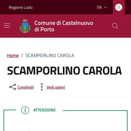
Vai ai contenuti
Vai al footer
Regione Lazio
ITA
Lingua attiva:
Comune di Castelnuovo
di Porto
Home
/
SCAMPORLINO CAROLA
SCAMPORLINO CAROLA
Condividi
Vedi azioni
ATTENZIONE
ATTENZIONE