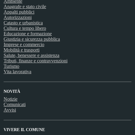
Ambiente
Anagrafe e stato civile
Appalti pubblici
Autorizzazioni
Catasto e urbanistica
Cultura e tempo libero
Educazione e formazione
Giustizia e sicurezza pubblica
Imprese e commercio
Mobilità e trasporti
Salute, benessere e assistenza
Tributi, finanze e contravvenzioni
Turismo
Vita lavorativa
NOVITÀ
Notizie
Comunicati
Avvisi
VIVERE IL COMUNE