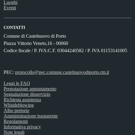
Luoghi
Eventi
CONTATTI
Comune di Castelnuovo di Porto
Piazza Vittorio Veneto,16 - 00060
Codice fiscale / P. IVA:C.F. 03044240582 / P. IVA 01153141005
PEC:
protocollo@pec.comune.castelnuovodiporto.rm.it
Leggi le FAQ
Prenotazione appuntamento
Segnalazione disservizio
Richiesta assistenza
Whistleblowing
Albo pretorio
Amministrazione trasparente
Regolamenti
Informativa privacy
Note legali