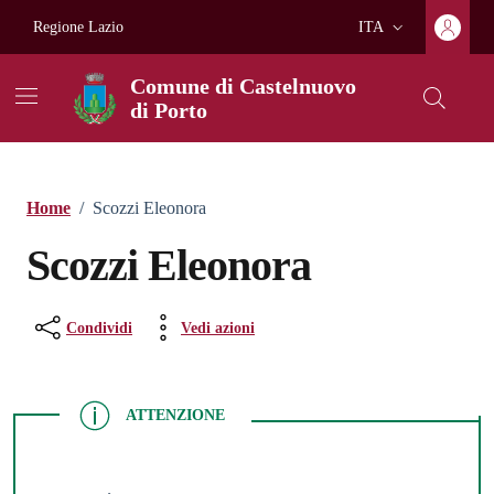
Vai ai contenuti
Vai al footer
Regione Lazio
ITA
Lingua attiva:
Comune di Castelnuovo
di Porto
Home
/
Scozzi Eleonora
Scozzi Eleonora
Condividi
Vedi azioni
ATTENZIONE
ATTENZIONE