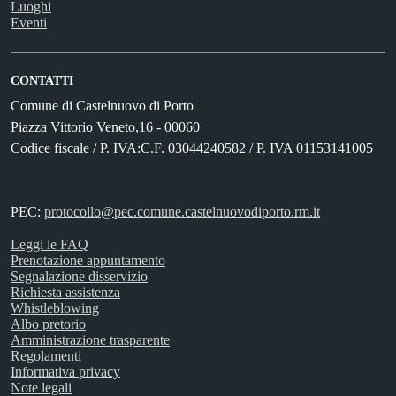
Luoghi
Eventi
CONTATTI
Comune di Castelnuovo di Porto
Piazza Vittorio Veneto,16 - 00060
Codice fiscale / P. IVA:C.F. 03044240582 / P. IVA 01153141005
PEC:
protocollo@pec.comune.castelnuovodiporto.rm.it
Leggi le FAQ
Prenotazione appuntamento
Segnalazione disservizio
Richiesta assistenza
Whistleblowing
Albo pretorio
Amministrazione trasparente
Regolamenti
Informativa privacy
Note legali