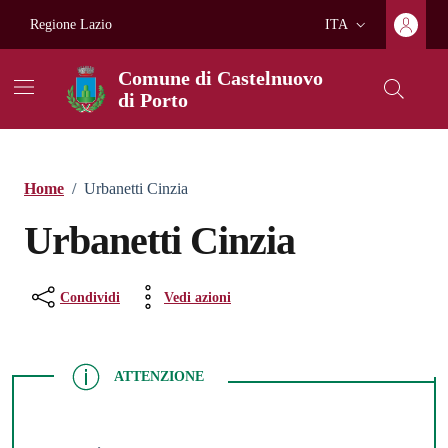
Vai ai contenuti
Vai al footer
Regione Lazio
ITA
Lingua attiva:
Comune di Castelnuovo
di Porto
Home
/
Urbanetti Cinzia
Urbanetti Cinzia
Condividi
Vedi azioni
ATTENZIONE
ATTENZIONE