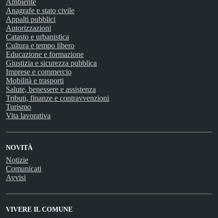
Ambiente
Anagrafe e stato civile
Appalti pubblici
Autorizzazioni
Catasto e urbanistica
Cultura e tempo libero
Educazione e formazione
Giustizia e sicurezza pubblica
Imprese e commercio
Mobilità e trasporti
Salute, benessere e assistenza
Tributi, finanze e contravvenzioni
Turismo
Vita lavorativa
NOVITÀ
Notizie
Comunicati
Avvisi
VIVERE IL COMUNE