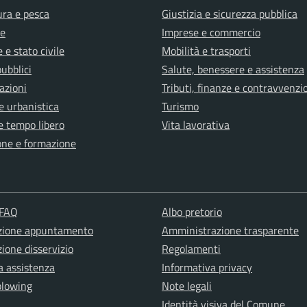
ura e pesca
Giustizia e sicurezza pubblica
e
Imprese e commercio
 e stato civile
Mobilità e trasporti
pubblici
Salute, benessere e assistenza
azioni
Tributi, finanze e contravvenzi
e urbanistica
Turismo
e tempo libero
Vita lavorativa
one e formazione
 FAQ
Albo pretorio
zione appuntamento
Amministrazione trasparente
ione disservizio
Regolamenti
a assistenza
Informativa privacy
blowing
Note legali
Identità visiva del Comune