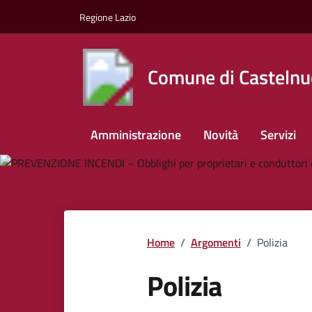
Vai ai contenuti
Vai al footer
Regione Lazio
Comune di Castelnu
Amministrazione
Novità
Servizi
Home
/
Argomenti
/
Polizia
Polizia