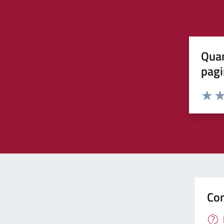
Quan
pagi
Valuta 
Val
Con