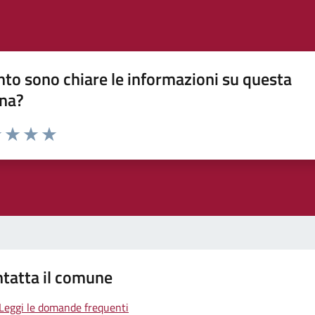
to sono chiare le informazioni su questa
na?
1 stelle su 5
uta 2 stelle su 5
Valuta 3 stelle su 5
Valuta 4 stelle su 5
Valuta 5 stelle su 5
tatta il comune
Leggi le domande frequenti