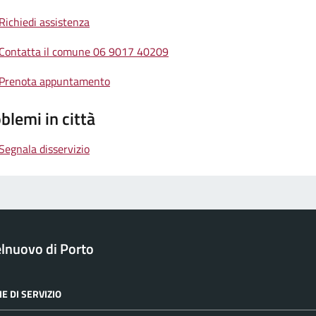
Richiedi assistenza
Contatta il comune 06 9017 40209
Prenota appuntamento
blemi in città
Segnala disservizio
lnuovo di Porto
E DI SERVIZIO