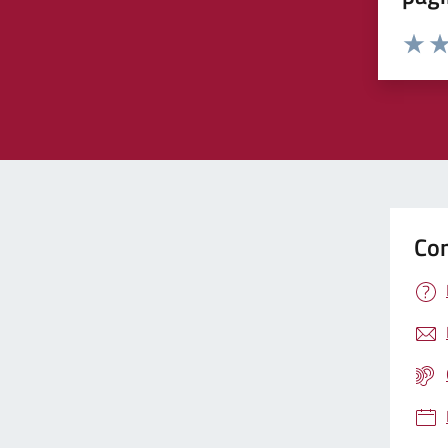
Valuta 
Val
Con