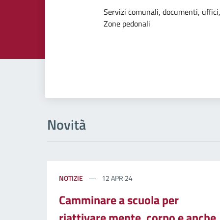
Dettagli dell
Servizi comunali, documenti, uffici,
Zone pedonali
Novità
NOTIZIE
12 APR 24
Camminare a scuola per
riattivare mente, corpo e anche