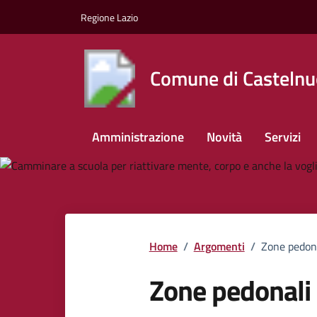
Vai ai contenuti
Vai al footer
Regione Lazio
Comune di Castelnu
Amministrazione
Novità
Servizi
Home
/
Argomenti
/
Zone pedon
Zone pedonali