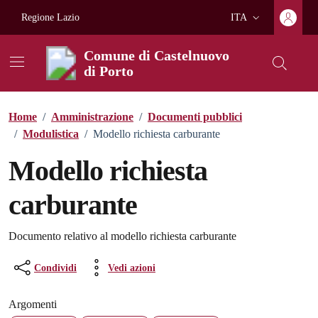
Vai ai contenuti
Vai al footer
Regione Lazio
ITA
Lingua attiva:
Comune di Castelnuovo
di Porto
Home
/
Amministrazione
/
Documenti pubblici
/
Modulistica
/
Modello richiesta carburante
Modello richiesta
carburante
Dettagli del documento
Documento relativo al modello richiesta carburante
Condividi
Vedi azioni
Argomenti