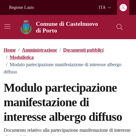
Vai ai contenuti
Vai al footer
Regione Lazio
ITA
Lingua attiva:
Comune di Castelnuovo
di Porto
Home
/
Amministrazione
/
Documenti pubblici
/
Modulistica
/
Modulo partecipazione manifestazione di interesse albergo
diffuso
Modulo partecipazione
manifestazione di
interesse albergo diffuso
Dettagli del documento
Documento relativo alla partecipazione manifestazione di interesse