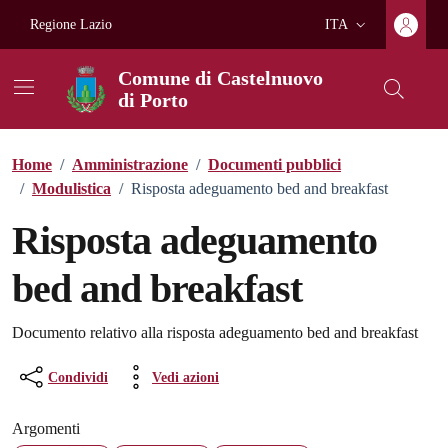
Vai ai contenuti
Vai al footer
Regione Lazio
ITA
Lingua attiva:
Comune di Castelnuovo
di Porto
Home
/
Amministrazione
/
Documenti pubblici
/
Modulistica
/
Risposta adeguamento bed and breakfast
Risposta adeguamento
bed and breakfast
Dettagli del documento
Documento relativo alla risposta adeguamento bed and breakfast
Condividi
Vedi azioni
Argomenti