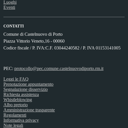
Luoghi
Eventi
CONTATTI
Comune di Castelnuovo di Porto
Piazza Vittorio Veneto,16 - 00060
Codice fiscale / P. IVA:C.F. 03044240582 / P. IVA 01153141005
PEC:
protocollo@pec.comune.castelnuovodiporto.rm.it
Leggi le FAQ
Prenotazione appuntamento
Segnalazione disservizio
Richiesta assistenza
Whistleblowing
Albo pretorio
Amministrazione trasparente
Regolamenti
Informativa privacy
Note legali