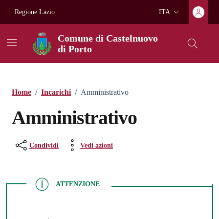
Vai ai contenuti
Vai al footer
Regione Lazio
ITA
Lingua attiva:
Comune di Castelnuovo
di Porto
Home
/
Incarichi
/
Amministrativo
Amministrativo
Condividi
Vedi azioni
ATTENZIONE
ATTENZIONE