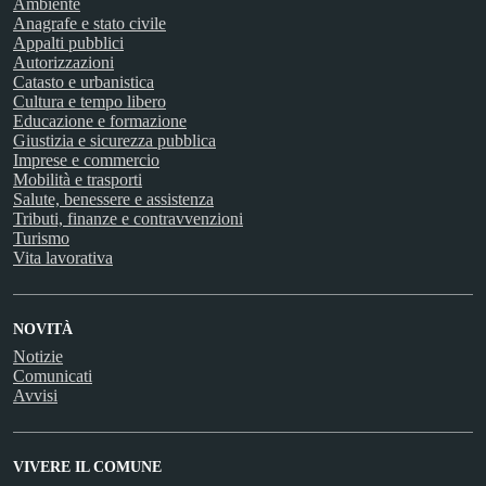
Ambiente
Anagrafe e stato civile
Appalti pubblici
Autorizzazioni
Catasto e urbanistica
Cultura e tempo libero
Educazione e formazione
Giustizia e sicurezza pubblica
Imprese e commercio
Mobilità e trasporti
Salute, benessere e assistenza
Tributi, finanze e contravvenzioni
Turismo
Vita lavorativa
NOVITÀ
Notizie
Comunicati
Avvisi
VIVERE IL COMUNE