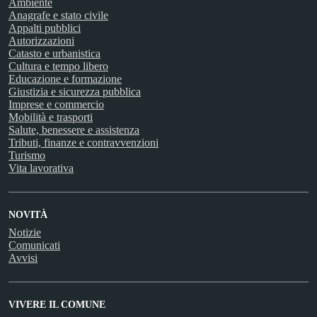
Ambiente
Anagrafe e stato civile
Appalti pubblici
Autorizzazioni
Catasto e urbanistica
Cultura e tempo libero
Educazione e formazione
Giustizia e sicurezza pubblica
Imprese e commercio
Mobilità e trasporti
Salute, benessere e assistenza
Tributi, finanze e contravvenzioni
Turismo
Vita lavorativa
NOVITÀ
Notizie
Comunicati
Avvisi
VIVERE IL COMUNE