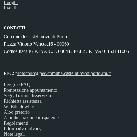
Luoghi
Eventi
CONTATTI
Comune di Castelnuovo di Porto
Piazza Vittorio Veneto,16 - 00060
Codice fiscale / P. IVA:C.F. 03044240582 / P. IVA 01153141005
PEC:
protocollo@pec.comune.castelnuovodiporto.rm.it
Leggi le FAQ
Prenotazione appuntamento
Segnalazione disservizio
Richiesta assistenza
Whistleblowing
Albo pretorio
Amministrazione trasparente
Regolamenti
Informativa privacy
Note legali