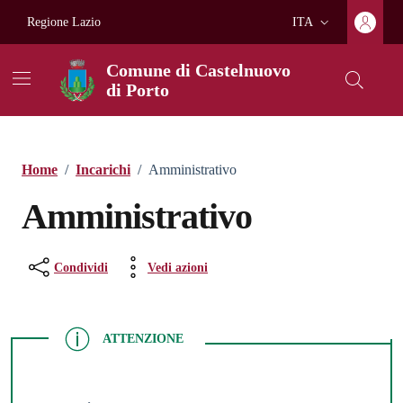
Vai ai contenuti
Vai al footer
Regione Lazio
ITA
Lingua attiva:
Comune di Castelnuovo
di Porto
Home
/
Incarichi
/
Amministrativo
Amministrativo
Condividi
Vedi azioni
ATTENZIONE
ATTENZIONE