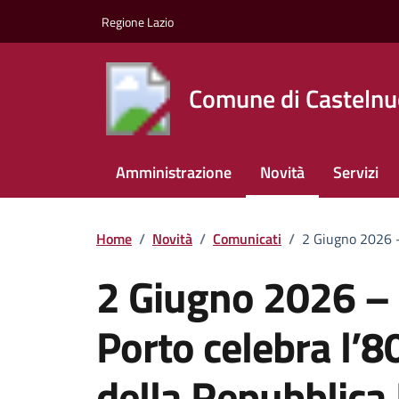
Vai ai contenuti
Vai al footer
Regione Lazio
Comune di Castelnu
Amministrazione
Novità
Servizi
Home
/
Novità
/
Comunicati
/
2 Giugno 2026 –
2 Giugno 2026 – 
Porto celebra l’8
della Repubblica 