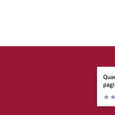
Quan
pagi
Valuta 
Val