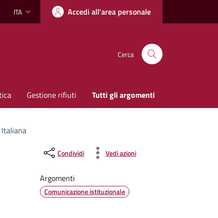
Accedi all'area personale
ITA
Lingua attiva:
Cerca
tica
Gestione rifiuti
Tutti gli argomenti
Italiana
Condividi
Vedi azioni
Argomenti
Comunicazione istituzionale