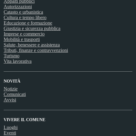
Appalti pubblici
Autorizzazioni
Catasto e urbanistica
Cultura e tempo libero
Educazione e formazione
Giustizia e sicurezza pubblica
Imprese e commercio
Mobilità e trasporti
Salute, benessere e assistenza
Tributi, finanze e contravvenzioni
Turismo
Vita lavorativa
NOVITÀ
Notizie
Comunicati
Avvisi
VIVERE IL COMUNE
Luoghi
Eventi