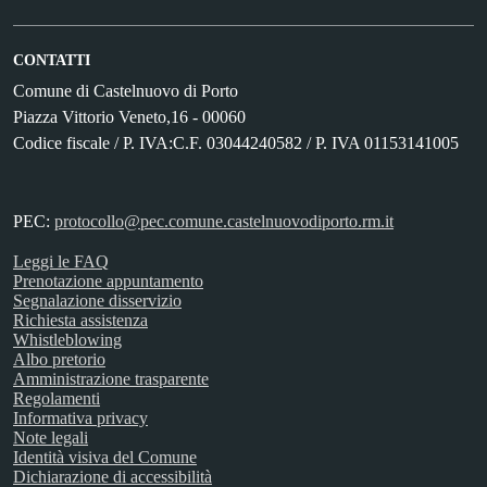
CONTATTI
Comune di Castelnuovo di Porto
Piazza Vittorio Veneto,16 - 00060
Codice fiscale / P. IVA:C.F. 03044240582 / P. IVA 01153141005
PEC:
protocollo@pec.comune.castelnuovodiporto.rm.it
Leggi le FAQ
Prenotazione appuntamento
Segnalazione disservizio
Richiesta assistenza
Whistleblowing
Albo pretorio
Amministrazione trasparente
Regolamenti
Informativa privacy
Note legali
Identità visiva del Comune
Dichiarazione di accessibilità