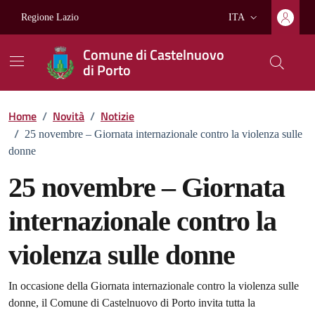
Vai ai contenuti
Vai al footer
Regione Lazio
ITA
Lingua attiva:
Comune di Castelnuovo
di Porto
Home
/
Novità
/
Notizie
/
25 novembre – Giornata internazionale contro la violenza sulle
donne
25 novembre – Giornata
internazionale contro la
violenza sulle donne
Dettagli della notizia
In occasione della Giornata internazionale contro la violenza sulle
donne, il Comune di Castelnuovo di Porto invita tutta la