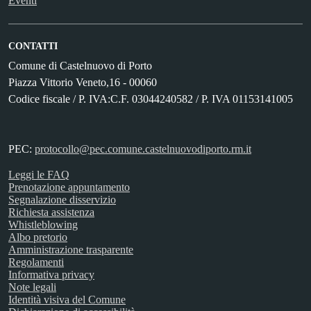
Eventi
CONTATTI
Comune di Castelnuovo di Porto
Piazza Vittorio Veneto,16 - 00060
Codice fiscale / P. IVA:C.F. 03044240582 / P. IVA 01153141005
PEC:
protocollo@pec.comune.castelnuovodiporto.rm.it
Leggi le FAQ
Prenotazione appuntamento
Segnalazione disservizio
Richiesta assistenza
Whistleblowing
Albo pretorio
Amministrazione trasparente
Regolamenti
Informativa privacy
Note legali
Identità visiva del Comune