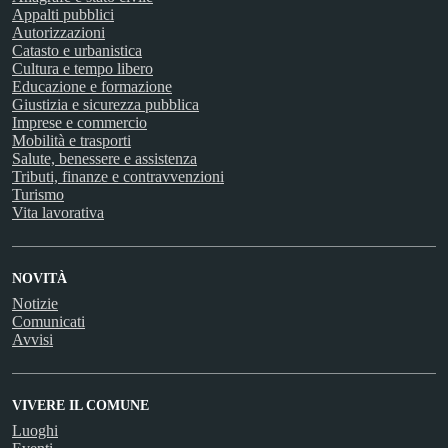
Appalti pubblici
Autorizzazioni
Catasto e urbanistica
Cultura e tempo libero
Educazione e formazione
Giustizia e sicurezza pubblica
Imprese e commercio
Mobilità e trasporti
Salute, benessere e assistenza
Tributi, finanze e contravvenzioni
Turismo
Vita lavorativa
NOVITÀ
Notizie
Comunicati
Avvisi
VIVERE IL COMUNE
Luoghi