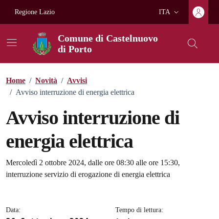
Vai ai contenuti
Vai al footer
Regione Lazio
ITA
Lingua attiva:
Comune di Castelnuovo
di Porto
Home
/
Novità
/
Avvisi
/
Avviso interruzione di energia elettrica
Avviso interruzione di
energia elettrica
Dettagli della notizia
Mercoledì 2 ottobre 2024, dalle ore 08:30 alle ore 15:30,
interruzione servizio di erogazione di energia elettrica
Data:
Tempo di lettura: