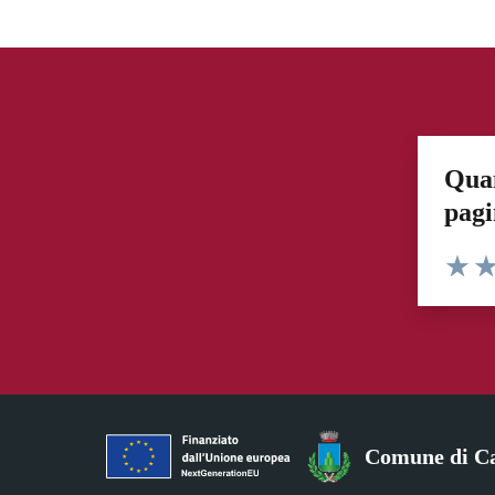
Quan
pag
Valuta 
Val
Comune di Ca