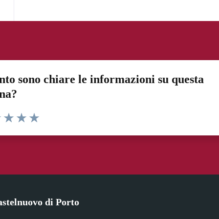
to sono chiare le informazioni su questa
ina?
1 stelle su 5
uta 2 stelle su 5
Valuta 3 stelle su 5
Valuta 4 stelle su 5
Valuta 5 stelle su 5
stelnuovo di Porto