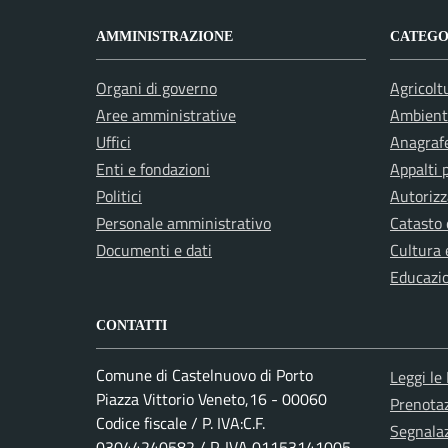
AMMINISTRAZIONE
CATEGOR
Organi di governo
Agricolt
Aree amministrative
Ambient
Uffici
Anagrafe
Enti e fondazioni
Appalti 
Politici
Autorizz
Personale amministrativo
Catasto 
Documenti e dati
Cultura 
Educazi
CONTATTI
Comune di Castelnuovo di Porto
Leggi le
Piazza Vittorio Veneto,16 - 00060
Prenota
Codice fiscale / P. IVA:C.F.
Segnalaz
03044240582 / P. IVA 01153141005