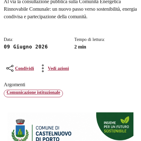
Dettagli della notizia
Al via la consultazione pubblica sulla Comunità Energetica
Rinnovabile Comunale: un nuovo passo verso sostenibilità, energia
condivisa e partecipazione della comunità.
Data:
Tempo di lettura:
09 Giugno 2026
2 min
Condividi
Vedi azioni
Argomenti
Comunicazione istituzionale