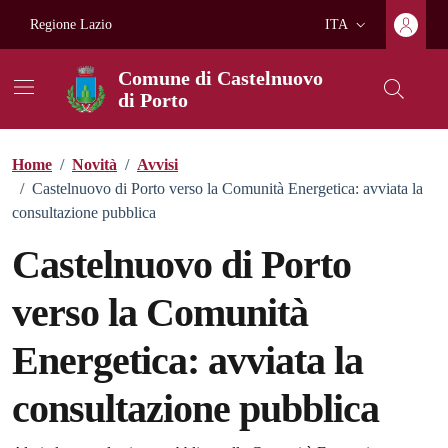
Vai ai contenuti
Vai al footer
Regione Lazio
ITA
Lingua attiva:
Comune di Castelnuovo
di Porto
Home
/
Novità
/
Avvisi
/
Castelnuovo di Porto verso la Comunità Energetica: avviata la
consultazione pubblica
Castelnuovo di Porto
verso la Comunità
Energetica: avviata la
consultazione pubblica