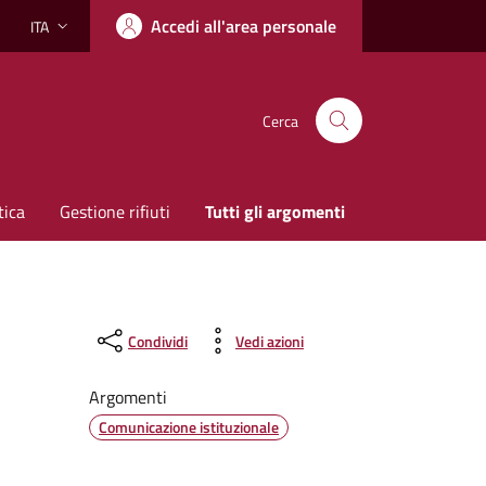
Accedi all'area personale
ITA
Lingua attiva:
Cerca
tica
Gestione rifiuti
Tutti gli argomenti
Condividi
Vedi azioni
Argomenti
Comunicazione istituzionale