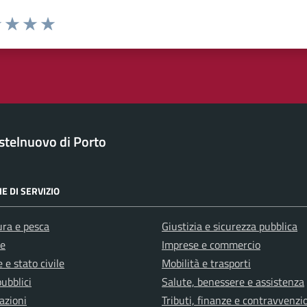
1 stelle su 5
uta 2 stelle su 5
Valuta 3 stelle su 5
Valuta 4 stelle su 5
Valuta 5 stelle su 5
stelnuovo di Porto
E DI SERVIZIO
ura e pesca
Giustizia e sicurezza pubblica
e
Imprese e commercio
 e stato civile
Mobilità e trasporti
pubblici
Salute, benessere e assistenza
azioni
Tributi, finanze e contravvenzi