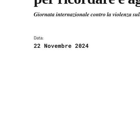
Dettagli della notizi
𝑮𝒊𝒐𝒓𝒏𝒂𝒕𝒂 𝒊𝒏𝒕𝒆𝒓𝒏𝒂𝒛𝒊𝒐𝒏𝒂𝒍𝒆 𝒄𝒐𝒏𝒕𝒓𝒐 𝒍𝒂 𝒗𝒊𝒐𝒍𝒆𝒏𝒛𝒂 𝒔𝒖
Data:
22 Novembre 2024