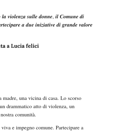
𝒐 𝒍𝒂 𝒗𝒊𝒐𝒍𝒆𝒏𝒛𝒂 𝒔𝒖𝒍𝒍𝒆 𝒅𝒐𝒏𝒏𝒆, 𝒊𝒍 𝑪𝒐𝒎𝒖𝒏𝒆 𝒅𝒊
𝒓𝒕𝒆𝒄𝒊𝒑𝒂𝒓𝒆 𝒂 𝒅𝒖𝒆 𝒊𝒏𝒊𝒛𝒊𝒂𝒕𝒊𝒗𝒆 𝒅𝒊 𝒈𝒓𝒂𝒏𝒅𝒆 𝒗𝒂𝒍𝒐𝒓𝒆
ta a Lucia felici
a madre, una vicina di casa. Lo scorso
n un drammatico atto di violenza, un
 nostra comunità.
a viva e impegno comune. Partecipare a