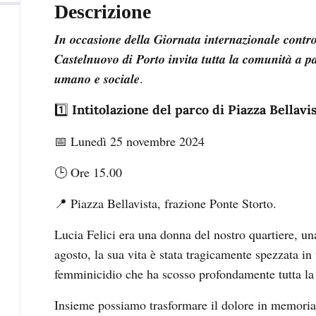
Descrizione
𝑰𝒏 𝒐𝒄𝒄𝒂𝒔𝒊𝒐𝒏𝒆 𝒅𝒆𝒍𝒍𝒂 𝑮𝒊𝒐𝒓𝒏𝒂𝒕𝒂 𝒊𝒏𝒕𝒆𝒓𝒏𝒂𝒛𝒊𝒐𝒏𝒂𝒍𝒆 𝒄𝒐𝒏𝒕𝒓
𝑪𝒂𝒔𝒕𝒆𝒍𝒏𝒖𝒐𝒗𝒐 𝒅𝒊 𝑷𝒐𝒓𝒕𝒐 𝒊𝒏𝒗𝒊𝒕𝒂 𝒕𝒖𝒕𝒕𝒂 𝒍𝒂 𝒄𝒐𝒎𝒖𝒏𝒊𝒕𝒂̀ 𝒂 𝒑𝒂
𝒖𝒎𝒂𝒏𝒐 𝒆 𝒔𝒐𝒄𝒊𝒂𝒍𝒆.
1️⃣
Intitolazione del parco di Piazza Bellavis
📅 Lunedì 25 novembre 2024
🕒 Ore 15.00
📍 Piazza Bellavista, frazione Ponte Storto.
Lucia Felici era una donna del nostro quartiere, un
agosto, la sua vita è stata tragicamente spezzata i
femminicidio che ha scosso profondamente tutta la
Insieme possiamo trasformare il dolore in memori