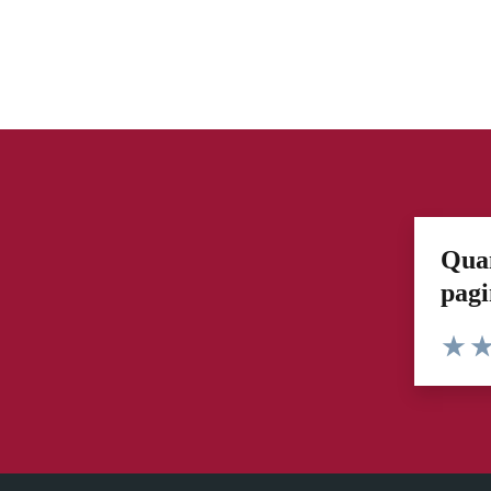
Quan
pag
Valuta 
Val