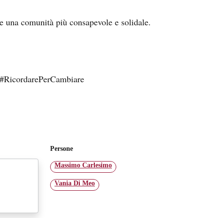
re una comunità più consapevole e solidale.
 #RicordarePerCambiare
Persone
Massimo Carlesimo
Vania Di Meo