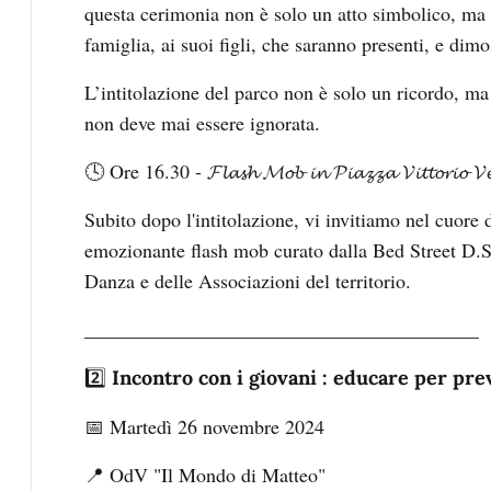
questa cerimonia non è solo un atto simbolico, ma 
famiglia, ai suoi figli, che saranno presenti, e dim
L’intitolazione del parco non è solo un ricordo, ma
non deve mai essere ignorata.
🕓 Ore 16.30 - 𝓕𝓵𝓪𝓼𝓱 𝓜𝓸𝓫 𝓲𝓷 𝓟𝓲𝓪𝔃𝔃𝓪 𝓥𝓲𝓽𝓽𝓸𝓻𝓲𝓸 𝓥𝓮
Subito dopo l'intitolazione, vi invitiamo nel cuore d
emozionante flash mob curato dalla Bed Street D.S.
Danza e delle Associazioni del territorio.
________________________________________
2️⃣
Incontro con i giovani : educare per pr
📅 Martedì 26 novembre 2024
📍 OdV "Il Mondo di Matteo"