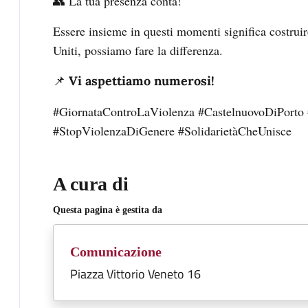
👥 La tua presenza conta!
Essere insieme in questi momenti significa costrui
Uniti, possiamo fare la differenza.
📌
Vi aspettiamo numerosi!
#GiornataControLaViolenza #CastelnuovoDiPorto
#StopViolenzaDiGenere #SolidarietàCheUnisce
A cura di
Questa pagina è gestita da
Comunicazione
Piazza Vittorio Veneto 16