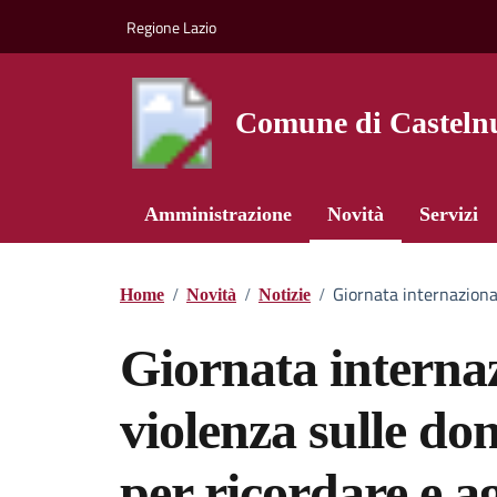
Vai ai contenuti
Vai al footer
Regione Lazio
Comune di Castelnu
Amministrazione
Novità
Servizi
Giornata internazional
Home
/
Novità
/
Notizie
/
Giornata internaz
violenza sulle don
per ricordare e a