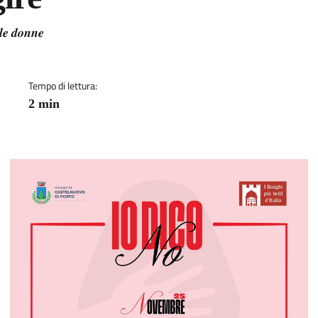
a
𝒍𝒆 𝒅𝒐𝒏𝒏𝒆
Tempo di lettura:
2 min