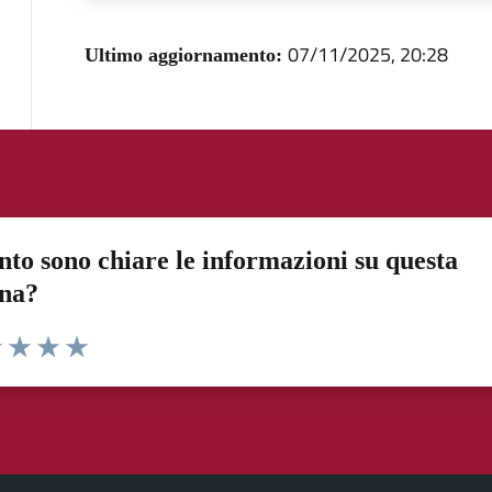
07/11/2025, 20:28
Ultimo aggiornamento:
to sono chiare le informazioni su questa
ina?
1 stelle su 5
uta 2 stelle su 5
Valuta 3 stelle su 5
Valuta 4 stelle su 5
Valuta 5 stelle su 5