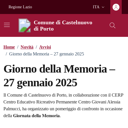
Vai ai contenuti
Vai al footer
Regione Lazio
ITA
Lingua attiva:
Comune di Castelnuovo
di Porto
Home
/
Novità
/
Avvisi
/
Giorno della Memoria – 27 gennaio 2025
Giorno della Memoria –
27 gennaio 2025
Dettagli della notizia
Il Comune di Castelnuovo di Porto, in collaborazione con il CERP
Centro Educativo Ricreativo Permanente Centro Giovani Alessia
Palmucci, ha organizzato un pomeriggio di confronto in occasione
della 𝐆𝐢𝐨𝐫𝐧𝐚𝐭𝐚 𝐝𝐞𝐥𝐥𝐚 𝐌𝐞𝐦𝐨𝐫𝐢𝐚.