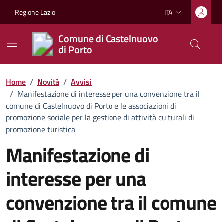
Vai ai contenuti
Vai al footer
Regione Lazio
ITA
Lingua attiva:
Comune di Castelnuovo
di Porto
Home
/
Novità
/
Avvisi
/
Manifestazione di interesse per una convenzione tra il
comune di Castelnuovo di Porto e le associazioni di
promozione sociale per la gestione di attività culturali di
promozione turistica
Manifestazione di
interesse per una
convenzione tra il comune