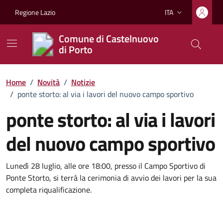
Vai ai contenuti
Vai al footer
Regione Lazio
ITA
Lingua attiva:
Comune di Castelnuovo
di Porto
Home
/
Novità
/
Notizie
/
ponte storto: al via i lavori del nuovo campo sportivo
ponte storto: al via i lavori
del nuovo campo sportivo
Dettagli della notizia
Lunedì 28 luglio, alle ore 18:00, presso il Campo Sportivo di
Ponte Storto, si terrà la cerimonia di avvio dei lavori per la sua
completa riqualificazione.