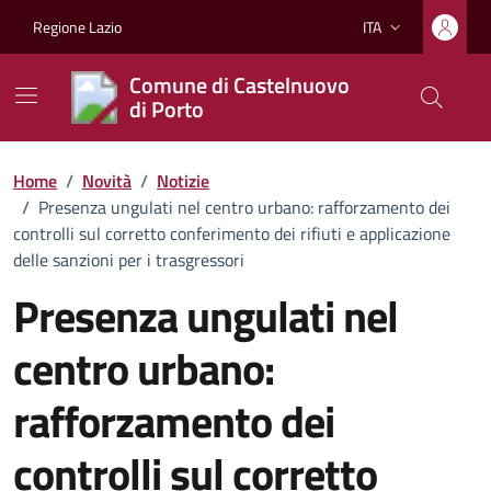
Vai ai contenuti
Vai al footer
Regione Lazio
ITA
Lingua attiva:
Comune di Castelnuovo
di Porto
Home
/
Novità
/
Notizie
/
Presenza ungulati nel centro urbano: rafforzamento dei
controlli sul corretto conferimento dei rifiuti e applicazione
delle sanzioni per i trasgressori
Presenza ungulati nel
centro urbano:
rafforzamento dei
controlli sul corretto