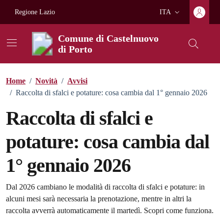
Vai ai contenuti
Vai al footer
Regione Lazio
ITA
Lingua attiva:
Comune di Castelnuovo
di Porto
Home
/
Novità
/
Avvisi
/
Raccolta di sfalci e potature: cosa cambia dal 1° gennaio 2026
Raccolta di sfalci e
potature: cosa cambia dal
1° gennaio 2026
Dettagli della notizia
Dal 2026 cambiano le modalità di raccolta di sfalci e potature: in
alcuni mesi sarà necessaria la prenotazione, mentre in altri la
raccolta avverrà automaticamente il martedì. Scopri come funziona.