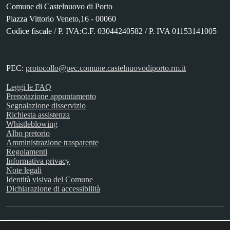
Comune di Castelnuovo di Porto
Piazza Vittorio Veneto,16 - 00060
Codice fiscale / P. IVA:C.F. 03044240582 / P. IVA 01153141005
PEC:
protocollo@pec.comune.castelnuovodiporto.rm.it
Leggi le FAQ
Prenotazione appuntamento
Segnalazione disservizio
Richiesta assistenza
Whistleblowing
Albo pretorio
Amministrazione trasparente
Regolamenti
Informativa privacy
Note legali
Identità visiva del Comune
Dichiarazione di accessibilità
SEGUICI SU