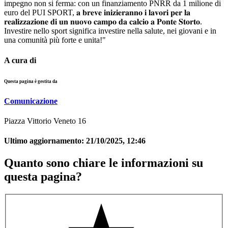
impegno non si ferma: con un finanziamento PNRR da 1 milione di
euro del PUI SPORT, 𝐚 𝐛𝐫𝐞𝐯𝐞 𝐢𝐧𝐢𝐳𝐢𝐞𝐫𝐚𝐧𝐧𝐨 𝐢 𝐥𝐚𝐯𝐨𝐫𝐢 𝐩𝐞𝐫 𝐥𝐚
𝐫𝐞𝐚𝐥𝐢𝐳𝐳𝐚𝐳𝐢𝐨𝐧𝐞 𝐝𝐢 𝐮𝐧 𝐧𝐮𝐨𝐯𝐨 𝐜𝐚𝐦𝐩𝐨 𝐝𝐚 𝐜𝐚𝐥𝐜𝐢𝐨 𝐚 𝐏𝐨𝐧𝐭𝐞 𝐒𝐭𝐨𝐫𝐭𝐨.
Investire nello sport significa investire nella salute, nei giovani e in
una comunità più forte e unita!"
A cura di
Questa pagina è gestita da
Comunicazione
Piazza Vittorio Veneto 16
Ultimo aggiornamento:
21/10/2025, 12:46
Quanto sono chiare le informazioni su
questa pagina?