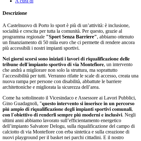
A cura di
Descrizione
A Castelnuovo di Porto lo sport è più di un’attività: è inclusione,
socialità e crescita per tutta la comunità. Per questo, grazie al
programma regionale
"Sport Senza Barriere"
, abbiamo ottenuto
un finanziamento di 50 mila euro che ci permette di rendere ancora
più accessibili i nostri impianti sportivi.
𝐍𝐞𝐢 𝐠𝐢𝐨𝐫𝐧𝐢 𝐬𝐜𝐨𝐫𝐬𝐢 𝐬𝐨𝐧𝐨 𝐢𝐧𝐢𝐳𝐢𝐚𝐭𝐢 𝐢 𝐥𝐚𝐯𝐨𝐫𝐢 𝐝𝐢 𝐫𝐢𝐪𝐮𝐚𝐥𝐢𝐟𝐢𝐜𝐚𝐳𝐢𝐨𝐧𝐞 𝐝𝐞𝐥𝐥𝐞
𝐭𝐫𝐢𝐛𝐮𝐧𝐞 𝐝𝐞𝐥𝐥’𝐢𝐦𝐩𝐢𝐚𝐧𝐭𝐨 𝐬𝐩𝐨𝐫𝐭𝐢𝐯𝐨 𝐝𝐢 𝐯𝐢𝐚 𝐌𝐨𝐧𝐭𝐞𝐟𝐢𝐨𝐫𝐞, un intervento
che andrà a migliorare non solo la struttura, ma soprattutto
l’accessibilità per tutti. Verranno rifatte le scale di accesso, creata una
nuova rampa per persone con disabilità, abbattute le barriere
architettoniche e migliorata la sicurezza dell’area.
Come ha sottolineato il Vicesindaco e Assessore ai Lavori Pubblici,
Gino Guadagnoli, "𝐪𝐮𝐞𝐬𝐭𝐨 𝐢𝐧𝐭𝐞𝐫𝐯𝐞𝐧𝐭𝐨 𝐬𝐢 𝐢𝐧𝐬𝐞𝐫𝐢𝐬𝐜𝐞 𝐢𝐧 𝐮𝐧 𝐩𝐞𝐫𝐜𝐨𝐫𝐬𝐨
𝐩𝐢𝐮̀ 𝐚𝐦𝐩𝐢𝐨 𝐝𝐢 𝐫𝐢𝐪𝐮𝐚𝐥𝐢𝐟𝐢𝐜𝐚𝐳𝐢𝐨𝐧𝐞 𝐝𝐞𝐠𝐥𝐢 𝐢𝐦𝐩𝐢𝐚𝐧𝐭𝐢 𝐬𝐩𝐨𝐫𝐭𝐢𝐯𝐢 𝐜𝐨𝐦𝐮𝐧𝐚𝐥𝐢,
𝐜𝐨𝐧 𝐥’𝐨𝐛𝐢𝐞𝐭𝐭𝐢𝐯𝐨 𝐝𝐢 𝐫𝐞𝐧𝐝𝐞𝐫𝐥𝐢 𝐬𝐞𝐦𝐩𝐫𝐞 𝐩𝐢𝐮̀ 𝐦𝐨𝐝𝐞𝐫𝐧𝐢 𝐞 𝐢𝐧𝐜𝐥𝐮𝐬𝐢𝐯𝐢. Negli
ultimi anni abbiamo lavorato sull’efficientamento energetico
dell’impianto Salvatore Delogu, sulla riqualificazione del campo di
calciotto di via Montefiore con erba sintetica e sulla creazione di
nuovi playground per il basket nei parchi cittadini. E il nostro