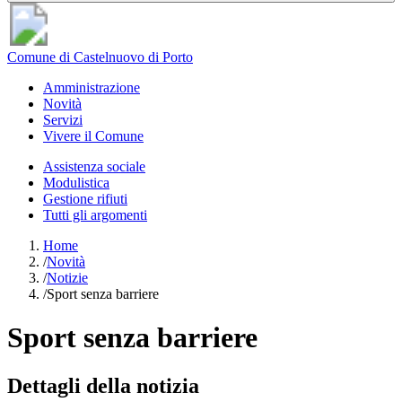
Comune di Castelnuovo di Porto
Amministrazione
Novità
Servizi
Vivere il Comune
Assistenza sociale
Modulistica
Gestione rifiuti
Tutti gli argomenti
Home
/
Novità
/
Notizie
/
Sport senza barriere
Sport senza barriere
Dettagli della notizia