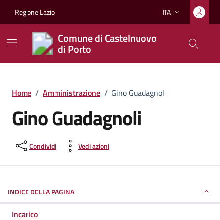
Vai ai contenuti
Vai al footer
Regione Lazio
ITA
Lingua attiva:
Comune di Castelnuovo
di Porto
Home
/
Amministrazione
/
Gino Guadagnoli
Gino Guadagnoli
Condividi
Vedi azioni
INDICE DELLA PAGINA
Incarico