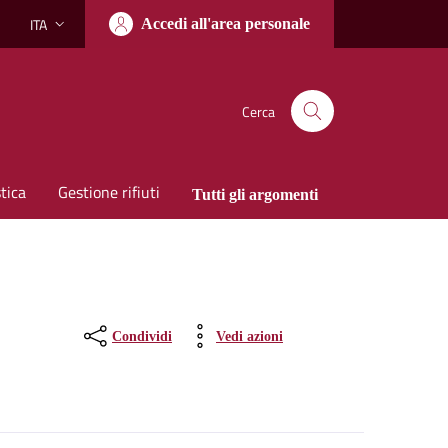
ITA
Accedi all'area personale
Lingua attiva:
Cerca
tica
Gestione rifiuti
Tutti gli argomenti
Condividi
Vedi azioni