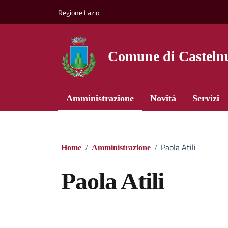
Vai ai contenuti
Vai al footer
Regione Lazio
Comune di Castelnu
Amministrazione
Novità
Servizi
Paola Atili
Home
/
Amministrazione
/
Paola Atili