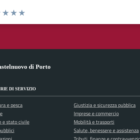
1 stelle su 5
uta 2 stelle su 5
Valuta 3 stelle su 5
Valuta 4 stelle su 5
Valuta 5 stelle su 5
stelnuovo di Porto
IE DI SERVIZIO
ura e pesca
Giustizia e sicurezza pubblica
e
Imprese e commercio
 e stato civile
Mobilità e trasporti
pubblici
Salute, benessere e assistenza
azioni
Tributi, finanze e contravvenzi