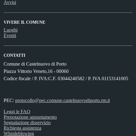
Avvisi
VIVERE IL COMUNE
Luoghi
Eventi
CONTATTI
Comune di Castelnuovo di Porto
Piazza Vittorio Veneto,16 - 00060
Codice fiscale / P. IVA:C.F. 03044240582 / P. IVA 01153141005
PEC:
protocollo@pec.comune.castelnuovodiporto.rm.it
Leggi le FAQ
Prenotazione appuntamento
Segnalazione disservizio
Richiesta assistenza
Whistleblowing