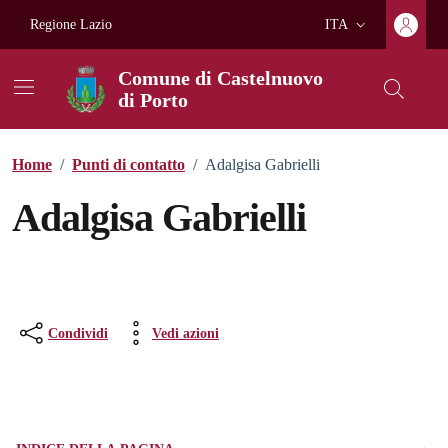
Vai ai contenuti
Vai al footer
Regione Lazio
ITA
Lingua attiva:
Comune di Castelnuovo
di Porto
Home
/
Punti di contatto
/
Adalgisa Gabrielli
Adalgisa Gabrielli
Condividi
Vedi azioni