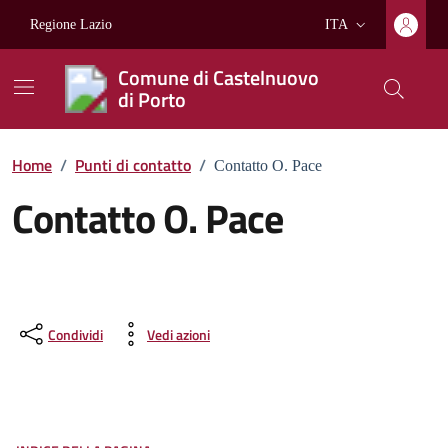
Vai ai contenuti
Vai al footer
Regione Lazio
ITA
Lingua attiva:
Comune di Castelnuovo
di Porto
Home
/
Punti di contatto
/
Contatto O. Pace
Contatto O. Pace
Condividi
Vedi azioni