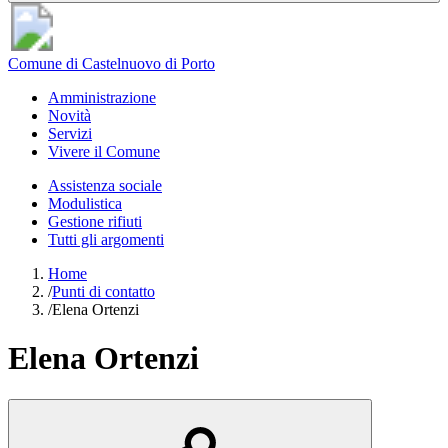
Comune di Castelnuovo di Porto
Amministrazione
Novità
Servizi
Vivere il Comune
Assistenza sociale
Modulistica
Gestione rifiuti
Tutti gli argomenti
Home
/
Punti di contatto
/
Elena Ortenzi
Elena Ortenzi