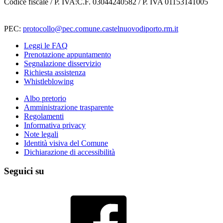
Codice fiscale / P. IVA:C.F. 03044240582 / P. IVA 01153141005
PEC:
protocollo@pec.comune.castelnuovodiporto.rm.it
Leggi le FAQ
Prenotazione appuntamento
Segnalazione disservizio
Richiesta assistenza
Whistleblowing
Albo pretorio
Amministrazione trasparente
Regolamenti
Informativa privacy
Note legali
Identità visiva del Comune
Dichiarazione di accessibilità
Seguici su