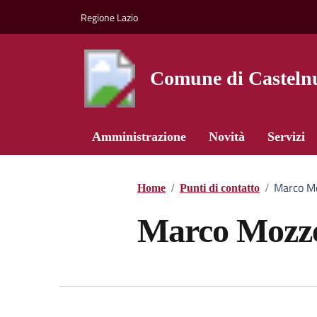
Vai ai contenuti
Vai al footer
Regione Lazio
Comune di Castelnu
Amministrazione
Novità
Servizi
Marco Mo
Home
/
Punti di contatto
/
Marco Mozze