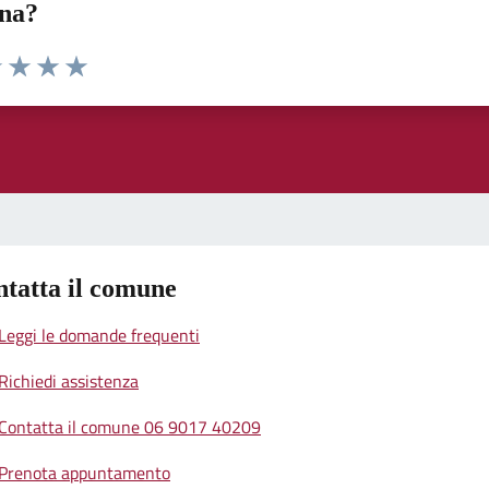
ina?
1 stelle su 5
uta 2 stelle su 5
Valuta 3 stelle su 5
Valuta 4 stelle su 5
Valuta 5 stelle su 5
tatta il comune
Leggi le domande frequenti
Richiedi assistenza
Contatta il comune 06 9017 40209
Prenota appuntamento