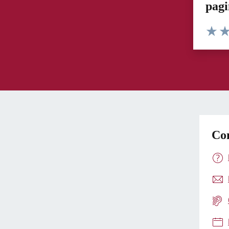
pag
Valuta 
Val
Con