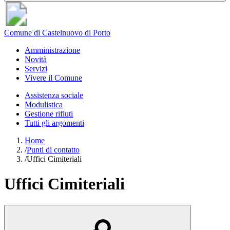
Comune di Castelnuovo di Porto
Amministrazione
Novità
Servizi
Vivere il Comune
Assistenza sociale
Modulistica
Gestione rifiuti
Tutti gli argomenti
Home
/
Punti di contatto
/
Uffici Cimiteriali
Uffici Cimiteriali