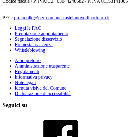
Codice fiscale / P. IVA:C.F. 03044240582 / P. IVA 01153141005
PEC:
protocollo@pec.comune.castelnuovodiporto.rm.it
Leggi le FAQ
Prenotazione appuntamento
Segnalazione disservizio
Richiesta assistenza
Whistleblowing
Albo pretorio
Amministrazione trasparente
Regolamenti
Informativa privacy
Note legali
Identità visiva del Comune
Dichiarazione di accessibilità
Seguici su