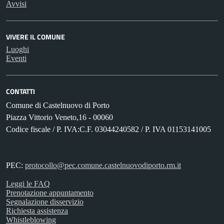
Avvisi
VIVERE IL COMUNE
Luoghi
Eventi
CONTATTI
Comune di Castelnuovo di Porto
Piazza Vittorio Veneto,16 - 00060
Codice fiscale / P. IVA:C.F. 03044240582 / P. IVA 01153141005
PEC:
protocollo@pec.comune.castelnuovodiporto.rm.it
Leggi le FAQ
Prenotazione appuntamento
Segnalazione disservizio
Richiesta assistenza
Whistleblowing