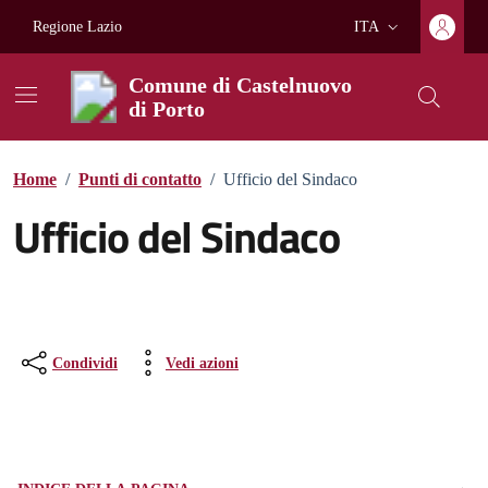
Vai ai contenuti
Vai al footer
Regione Lazio
ITA
Lingua attiva:
Comune di Castelnuovo
di Porto
Home
/
Punti di contatto
/
Ufficio del Sindaco
Ufficio del Sindaco
Condividi
Vedi azioni