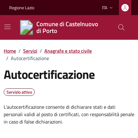
Vai ai contenuti
Vai al footer
Regione Lazio
ITA
Lingua attiva:
Comune di Castelnuovo
di Porto
Home
/
Servizi
/
Anagrafe e stato civile
/
Autocertificazione
Autocertificazione
Servizio attivo
L’autocertificazione consente di dichiarare stati e dati
personali validi al posto di certificati, con responsabilità penale
in caso di false dichiarazioni.