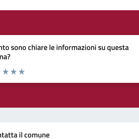
to sono chiare le informazioni su questa
na?
1 stelle su 5
uta 2 stelle su 5
Valuta 3 stelle su 5
Valuta 4 stelle su 5
Valuta 5 stelle su 5
tatta il comune