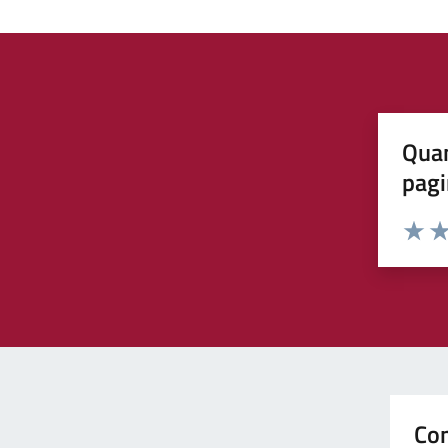
Quan
pagi
Valuta 
Val
Con