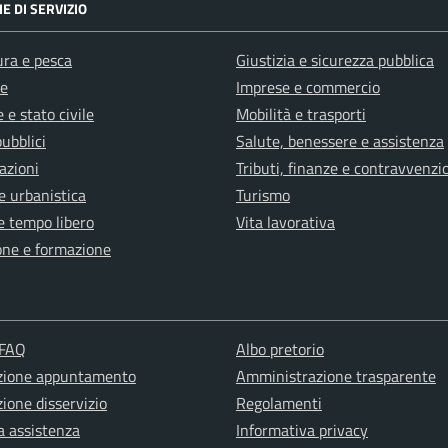
E DI SERVIZIO
ura e pesca
Giustizia e sicurezza pubblica
e
Imprese e commercio
 e stato civile
Mobilità e trasporti
pubblici
Salute, benessere e assistenza
azioni
Tributi, finanze e contravvenzi
e urbanistica
Turismo
e tempo libero
Vita lavorativa
one e formazione
 FAQ
Albo pretorio
zione appuntamento
Amministrazione trasparente
ione disservizio
Regolamenti
a assistenza
Informativa privacy