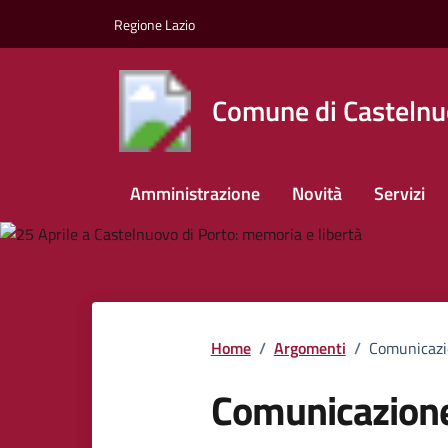
Vai ai contenuti
Vai al footer
Regione Lazio
Comune di Castelnu
Amministrazione
Novità
Servizi
Home
/
Argomenti
/
Comunicazio
Comunicazione