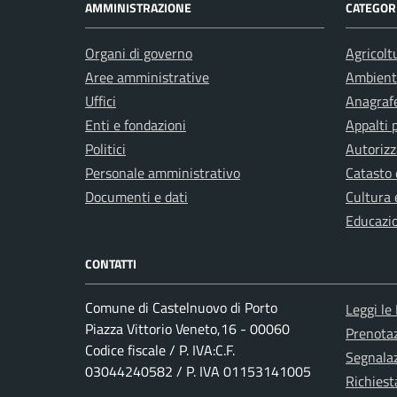
AMMINISTRAZIONE
CATEGORI
Organi di governo
Agricolt
Aree amministrative
Ambient
Uffici
Anagrafe
Enti e fondazioni
Appalti 
Politici
Autorizz
Personale amministrativo
Catasto 
Documenti e dati
Cultura 
Educazi
CONTATTI
Comune di Castelnuovo di Porto
Leggi le
Piazza Vittorio Veneto,16 - 00060
Prenota
Codice fiscale / P. IVA:C.F.
Segnalaz
03044240582 / P. IVA 01153141005
Richiest