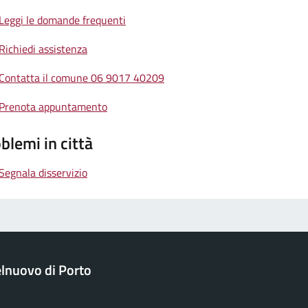
Leggi le domande frequenti
Richiedi assistenza
Contatta il comune 06 9017 40209
Prenota appuntamento
blemi in città
Segnala disservizio
lnuovo di Porto