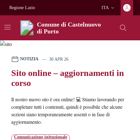
Vai ai contenuti
Vai al footer
Regione Lazio
ITA
Lingua attiva:
Comune di Castelnuovo
di Porto
Comune di Castelnuovo di 
Contenuti in evidenza
Novità in evidenza
NOTIZIA
30 APR 26
Sito online – aggiornamenti in
corso
Il nostro nuovo sito è ora online! 💻 Stiamo lavorando per
completare tutti i contenuti, quindi è possibile che alcune
sezioni siano temporaneamente assenti o in fase di
aggiornamento.
Comunicazione istituzionale