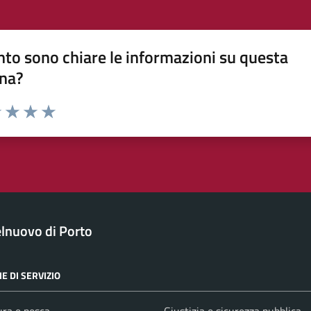
to sono chiare le informazioni su questa
na?
1 stelle su 5
uta 2 stelle su 5
Valuta 3 stelle su 5
Valuta 4 stelle su 5
Valuta 5 stelle su 5
lnuovo di Porto
E DI SERVIZIO