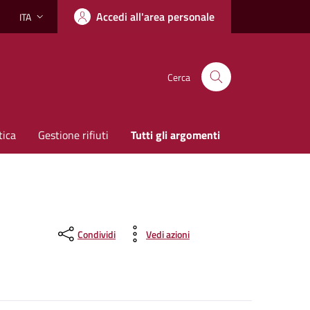
Accedi all'area personale
ITA
Lingua attiva:
Cerca
tica
Gestione rifiuti
Tutti gli argomenti
Condividi
Vedi azioni