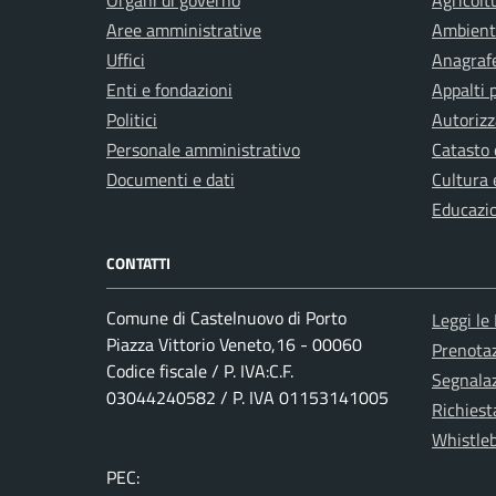
Organi di governo
Agricolt
Aree amministrative
Ambient
Uffici
Anagrafe
Enti e fondazioni
Appalti 
Politici
Autorizz
Personale amministrativo
Catasto 
Documenti e dati
Cultura 
Educazi
CONTATTI
Comune di Castelnuovo di Porto
Leggi le
Piazza Vittorio Veneto,16 - 00060
Prenota
Codice fiscale / P. IVA:C.F.
Segnalaz
03044240582 / P. IVA 01153141005
Richiest
Whistle
PEC: