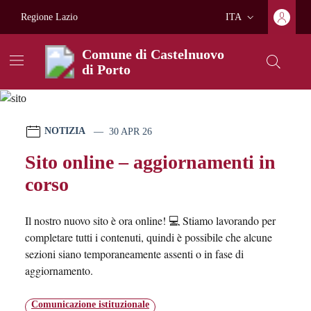
Vai ai contenuti
Vai al footer
Regione Lazio
ITA
Lingua attiva:
Comune di Castelnuovo
di Porto
Comune di Castelnuovo di 
Contenuti in evidenza
Novità in evidenza
NOTIZIA
30 APR 26
Sito online – aggiornamenti in
corso
Il nostro nuovo sito è ora online! 💻 Stiamo lavorando per
completare tutti i contenuti, quindi è possibile che alcune
sezioni siano temporaneamente assenti o in fase di
aggiornamento.
Comunicazione istituzionale