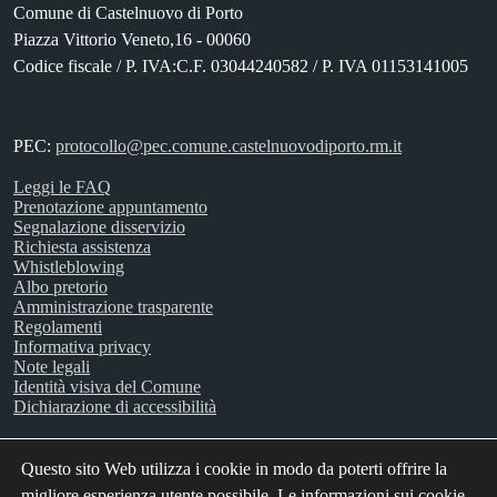
Comune di Castelnuovo di Porto
Piazza Vittorio Veneto,16 - 00060
Codice fiscale / P. IVA:C.F. 03044240582 / P. IVA 01153141005
PEC:
protocollo@pec.comune.castelnuovodiporto.rm.it
Leggi le FAQ
Prenotazione appuntamento
Segnalazione disservizio
Richiesta assistenza
Whistleblowing
Albo pretorio
Amministrazione trasparente
Regolamenti
Informativa privacy
Note legali
Identità visiva del Comune
Dichiarazione di accessibilità
Questo sito Web utilizza i cookie in modo da poterti offrire la
SEGUICI SU
migliore esperienza utente possibile. Le informazioni sui cookie