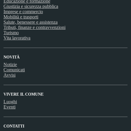
Educazione e formazione
Giustizia e sicurezza pubblica
Imprese e commercio
Mobilità e trasporti
Salute, benessere e assistenza
Tributi, finanze e contravvenzioni
Turismo
Vita lavorativa
NOVITÀ
Notizie
Comunicati
Avvisi
VIVERE IL COMUNE
Luoghi
Eventi
CONTATTI