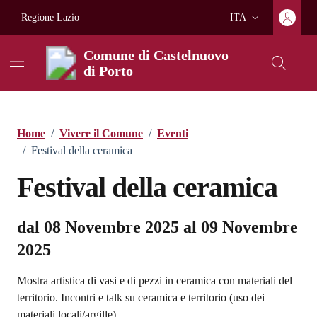
Vai ai contenuti
Vai al footer
Regione Lazio
ITA
Lingua attiva:
Comune di Castelnuovo
di Porto
Home
/
Vivere il Comune
/
Eventi
/
Festival della ceramica
Festival della ceramica
dal 08 Novembre 2025 al 09 Novembre
2025
Mostra artistica di vasi e di pezzi in ceramica con materiali del
territorio. Incontri e talk su ceramica e territorio (uso dei
materiali locali/argille)